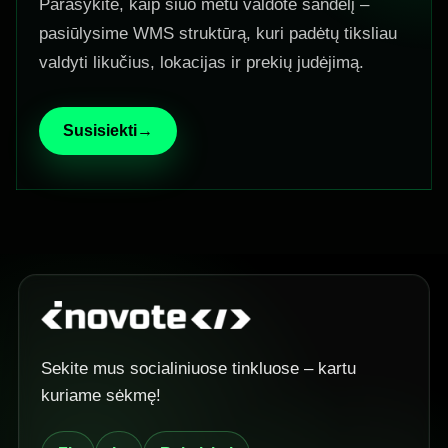
Parašykite, kaip šiuo metu valdote sandėlį –
pasiūlysime WMS struktūrą, kuri padėtų tiksliau
valdyti likučius, lokacijas ir prekių judėjimą.
Susisiekti
→
Sekite mus socialiniuose tinkluose – kartu
kuriame sėkmę!