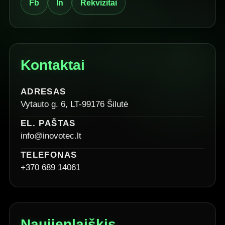
Fb
In
Rekvizitai
Kontaktai
ADRESAS
Vytauto g. 6, LT-99176 Šilutė
EL. PAŠTAS
info@inovotec.lt
TELEFONAS
+370 689 14061
Naujienlaiškis